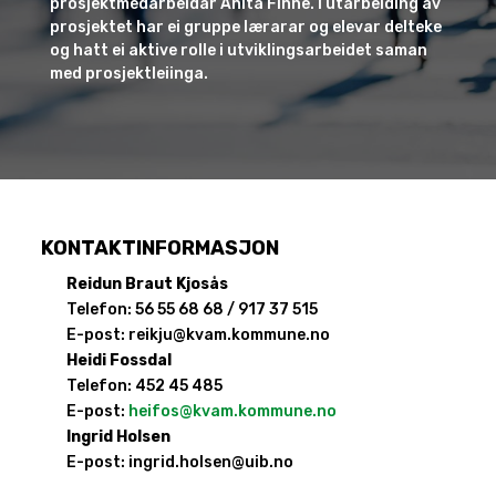
prosjektmedarbeidar Anita Finne. I utarbeiding av
prosjektet har ei gruppe lærarar og elevar delteke
og hatt ei aktive rolle i utviklingsarbeidet saman
med prosjektleiinga.
KONTAKTINFORMASJON
Reidun Braut Kjosås
Telefon: 56 55 68 68 /
917 37 515
E-post:
reikju@kvam.kommune.no
Heidi Fossdal
Telefon: 452 45 485
E-post:
heifos@kvam.kommune.no
Ingrid Holsen
E-post:
ingrid.holsen@uib.no