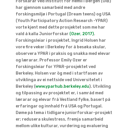
Forskarar ved institutt for Hemil i Bergen (UiB)
har gjennom samarbeid med andre
forskingsmiljø i Portugal (Dream teens) og USA
(Youth Participatory Action Research -YPAR)
vorte kjent med dette prosjektet som me har
vald å kalla Juniorforskar
(Ozer, 2017)
.
Forskingsleiar i prosjektet, Ingrid Holsen har
vore fire veker i Berkeley for å besøka skular,
observera YPAR i praksis og snakka med elevar
og lærarar. Professor Emily Ozer er
forskingsleiar for YPAR-prosjektet ved
Berkeley. Holsen var òg med i startfasen av
utviklinga av ei nettside ved Universitetet i
Berkeley (
www.yparhub.berkeley.edu
). Utvikling
og tilpassing av prosjektet er, i samråd med
lærarar og elevar frå Vestland fylke, basert på
erfaringar og innhald frå USA og Portugal.
Døme på tema i tidligare juniorforskar-prosjekt
er; redusera skulestress, fremja samarbeid
mellom ulike kulturar, vurdering og evaluering