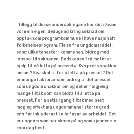
I tillegg til desse undersøkingane har det i Kvam
vore ein eigen idédugnad kring søknad om
opptak som programkommune i høve nasjonalt
folkehelseprogram. Fleire frå ungdomsrådet,
samt ulike tenester i kommunen, bidrog med
innspel til søknaden. Bodskapen frå møtet er
hjelp til «å letta på presset». Kva press snakkar
me om? Kva skal til for å letta på presset? Det
er mange faktorar som bidreg til det presset
som ungdom snakkar om og det er følgjeleg
mange tiltak som kan bidra til å letta på
presset. For å setja i gang tiltak med best
mogleg effekt må ungdommane i større grad
enn før inkluderast i alle fasar av arbeidet. Det
er ungdom som har skoen på og som kjenner sin
kvardag best.