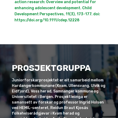
action research: Overview and potential for
enhancing adolescent development. Child
Development Perspectives, 11(3), 173-177. doi:
https://doi.org/10.1111/cdep.12228
PROSJEKTGRUPPA
Juniorforskarprosjektet er eit samarbeid mellom
Hardangerkommunane (Kvam, Ullensvang, Ulvik og
Eidfjord), Voss herad, Samnanger kommune og
Universitetet i Bergen. Prosjektleiinga er
samansett av forskar og professor Ingrid Holsen
ved HEMIL-senteret, Reidun Braut Kjosås
folkehelserådgjevar i Kvam herad og