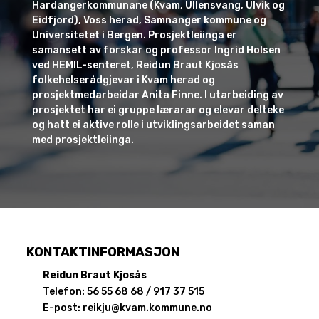
Hardangerkommunane (Kvam, Ullensvang, Ulvik og
Eidfjord), Voss herad, Samnanger kommune og
Universitetet i Bergen. Prosjektleiinga er
samansett av forskar og professor Ingrid Holsen
ved HEMIL-senteret, Reidun Braut Kjosås
folkehelserådgjevar i Kvam herad og
prosjektmedarbeidar Anita Finne. I utarbeiding av
prosjektet har ei gruppe lærarar og elevar delteke
og hatt ei aktive rolle i utviklingsarbeidet saman
med prosjektleiinga.
KONTAKTINFORMASJON
Reidun Braut Kjosås
Telefon: 56 55 68 68 /
917 37 515
E-post:
reikju@kvam.kommune.no